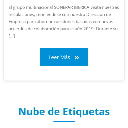
El grupo multinacional SONEPAR IBERICA visita nuestras
instalaciones, reuniéndose con nuestra Dirección de
Empresa para abordar cuestiones basadas en nuevos
acuerdos de colaboración para el año 2019. Durante su
estancia se ha realizado una presentación de nue...
[...]
Leer Más
Nube de Etiquetas