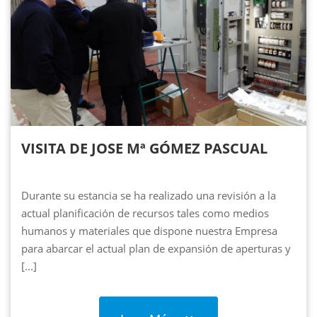
VISITA DE JOSE Mª GÓMEZ PASCUAL
Durante su estancia se ha realizado una revisión a la
actual planificación de recursos tales como medios
humanos y materiales que dispone nuestra Empresa
para abarcar el actual plan de expansión de aperturas y
reformas integrales previsto para el presente año 2019.
[...]
&n...