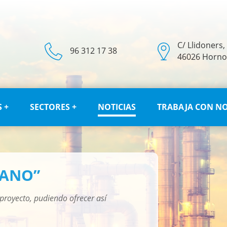
C/ Llidoners,
96 312 17 38
46026 Horno 
 +
SECTORES +
NOTICIAS
TRABAJA CON N
MANO”
 proyecto, pudiendo ofrecer así