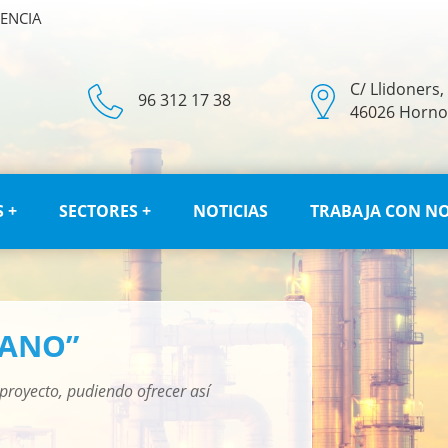
LENCIA
C/ Llidoners,
96 312 17 38
46026 Horno 
 +
SECTORES +
NOTICIAS
TRABAJA CON N
MANO”
 proyecto, pudiendo ofrecer así